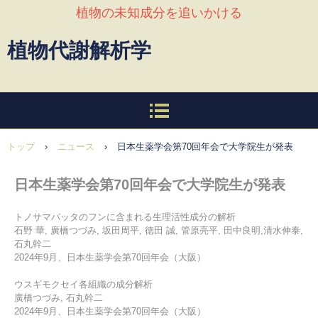
植物の未知成分を追いかける
植物代謝解析学
トップ
›
ニュース
›
日本生薬学会第70回年会で大学院生が発表
日本生薬学会第70回年会で大学院生が発表
トノサマバッタのフンに含まれる生理活性成分の解析
石野 華, 廣橋つづみ, 坂田周平, 徳田 誠, 管原亮平, 田中良明,清水伸泰,
石丸幹二
2024年9月、日本生薬学会第70回年会（大阪）
ウスギモクセイ各組織の成分解析
廣橋つづみ, 石丸幹二
2024年9月、日本生薬学会第70回年会（大阪）